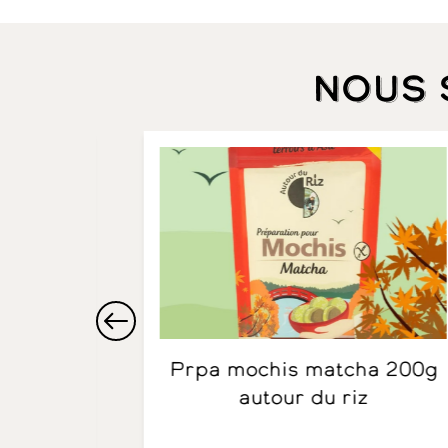
Nous
Prpa mochis matcha 200g
er
autour du riz