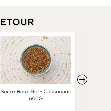
retour
Sucre Roux Bio - Cassonade
S
600G