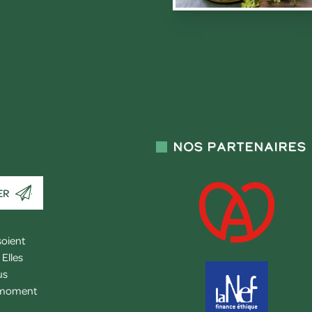
Nos partenaires
ER
soient
Elles
us
l moment