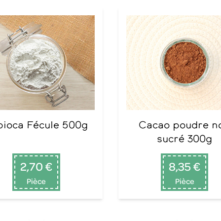
apioca Fécule 500g
Cacao poudre non
sucré 300g
2,70 €
8,35 €
Pièce
Pièce