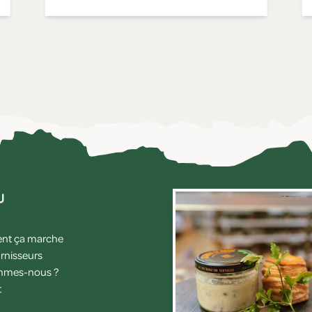
u
t ça marche
rnisseurs
mmes-nous ?
t