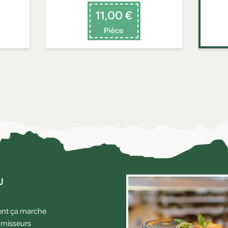
11,00 €
Pièce
u
t ça marche
rnisseurs