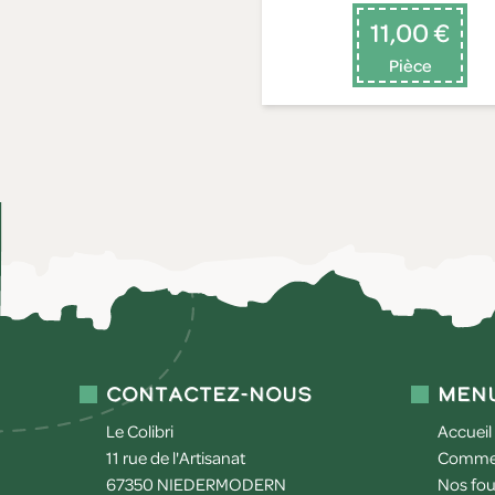
11,00 €
Pièce
Contactez-nous
Men
Le Colibri
Accueil
11 rue de l'Artisanat
Commen
67350
NIEDERMODERN
Nos fou