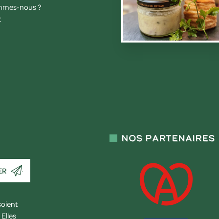
mmes-nous ?
t
Nos partenaires
ER
soient
Elles