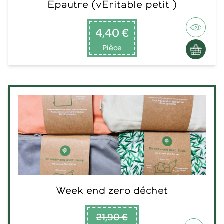
Epautre (vÉritable petit )
4,40 €
Pièce
Week end zero déchet
21,90 €