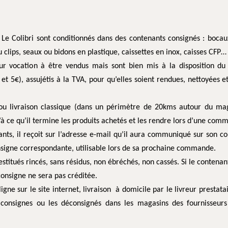
 Le Colibri sont conditionnés dans des contenants consignés : bocaux
u clips, seaux ou bidons en plastique, caissettes en inox, caisses CFP…
ur vocation à être vendus mais sont bien mis à la disposition du 
 et 5€), assujétis à la TVA, pour qu’elles soient rendues, nettoyées et
 ou livraison classique (dans un périmètre de 20kms autour du mag
’à ce qu’il termine les produits achetés et les rendre lors d’une com
ants, il reçoit sur l’adresse e-mail qu’il aura communiqué sur son c
signe correspondante, utilisable lors de sa prochaine commande.
estitués rincés, sans résidus, non ébréchés, non cassés. Si le contena
 consigne ne sera pas créditée.
ne sur le site internet, livraison à domicile par le livreur prestatai
 consignes ou les déconsignés dans les magasins des fournisseurs a