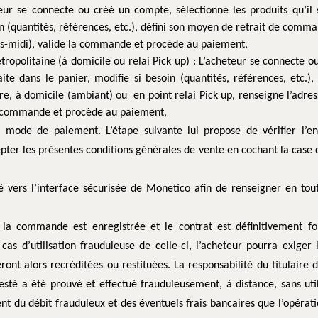
teur se connecte ou créé un compte, sélectionne les produits qu’i
in (quantités, références, etc.), défini son moyen de retrait de comman
s-midi), valide la commande et procède au paiement,
ropolitaine (à domicile ou relai Pick up) : L’acheteur se connecte 
aite dans le panier, modifie si besoin (quantités, références, etc.)
re, à domicile (ambiant) ou en point relai Pick up, renseigne l’adres
 la commande et procède au paiement,
 le mode de paiement. L’étape suivante lui propose de vérifier l’e
ter les présentes conditions générales de vente en cochant la case c
gé vers l’interface sécurisée de Monetico afin de renseigner en tou
 la commande est enregistrée et le contrat est définitivement f
 cas d’utilisation frauduleuse de celle-ci, l’acheteur pourra exiger
ont alors recréditées ou restituées. La responsabilité du titulaire 
sté a été prouvé et effectué frauduleusement, à distance, sans util
t du débit frauduleux et des éventuels frais bancaires que l’opérati