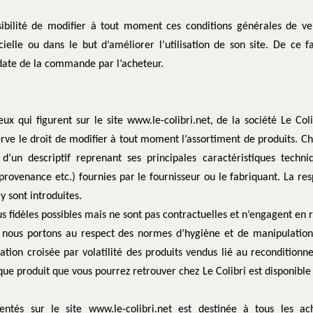
sibilité de modifier à tout moment ces conditions générales de ve
ielle ou dans le but d’améliorer l’utilisation de son site. De ce fa
 date de la commande par l’acheteur.
ux qui figurent sur le site www.le-colibri.net, de la société Le Coli
serve le droit de modifier à tout moment l’assortiment de produits. C
d’un descriptif reprenant ses principales caractéristiques techniq
rovenance etc.) fournies par le fournisseur ou le fabriquant. La res
y sont introduites.
s fidèles possibles mais ne sont pas contractuelles et n’engagent en r
e nous portons au respect des normes d’hygiène et de manipulation 
ation croisée par volatilité des produits vendus lié au reconditionn
ue produit que vous pourrez retrouver chez Le Colibri est disponible s
entés sur le site www.le-colibri.net est destinée à tous les ac