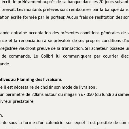
r écrit, le prélèvement auprès de sa banque dans les 70 jours suivant 
i le prévoit. Les montants prélevés sont remboursés par la banque d
ation écrite formée par le porteur. Aucun frais de restitution des 
nde entraine acceptation des présentes conditions générales de v
nce et la renonciation à se prévaloir de ses propres conditions d’
nregistrée vaudront preuve de la transaction. Si l’acheteur possède un
n de commande, Le Colibri lui communiquera par courrier élect
ande.
atives au Planning des livraisons
il est nécessaire de choisir son mode de livraison :
s un périmètre de 20kms autour du magasin 67 350 (du lundi au samed
livreur prestataire,
n,
sente sous la forme d’un calendrier sur lequel il est possible de c