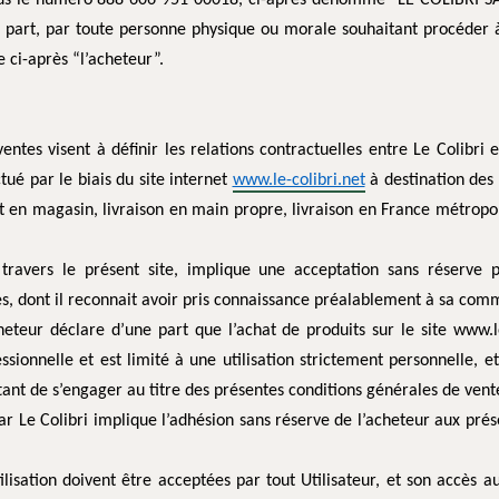
ous le numéro 888 606 951 00018, ci-après dénommé “LE COLIBRI SARL
e part, par toute personne physique ou morale souhaitant procéder à
ci-après “l’acheteur”.
ntes visent à définir les relations contractuelles entre Le Colibri et
tué par le biais du site internet
www.le-colibri.net
à destination des 
ct en magasin, livraison en main propre, livraison en France métropol
à travers le présent site, implique une acceptation sans réserve p
es, dont il reconnait avoir pris connaissance préalablement à sa co
heteur déclare d’une part que l’achat de produits sur le site www.l
ssionnelle et est limité à une utilisation strictement personnelle, et
tant de s’engager au titre des présentes conditions générales de vent
r Le Colibri implique l’adhésion sans réserve de l’acheteur aux pré
ilisation doivent être acceptées par tout Utilisateur, et son accès a