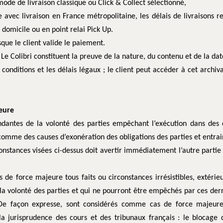
 mode de livraison classique ou Click & Collect sélectionné,
vec livraison en France métropolitaine, les délais de livraisons re
à domicile ou en point relai Pick Up.
ue le client valide le paiement.
Le Colibri constituent la preuve de la nature, du contenu et de la d
s conditions et les délais légaux ; le client peut accéder à cet ar
jeure
ndantes de la volonté des parties empêchant l’exécution dans des 
comme des causes d’exonération des obligations des parties et entrai
constances visées ci-dessus doit avertir immédiatement l’autre partie
e force majeure tous faits ou circonstances irrésistibles, extérieu
la volonté des parties et qui ne pourront être empêchés par ces dern
 De façon expresse, sont considérés comme cas de force majeure 
la jurisprudence des cours et des tribunaux français : le blocage