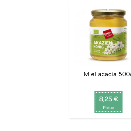
Miel acacia 500
8,25 €
Pièce