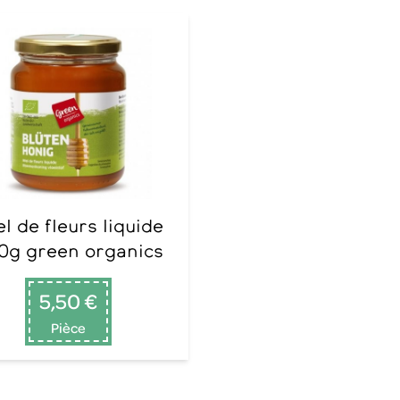
0g green organics
5,50 €
Pièce