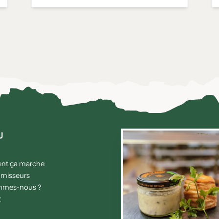
u
t ça marche
rnisseurs
mmes-nous ?
t