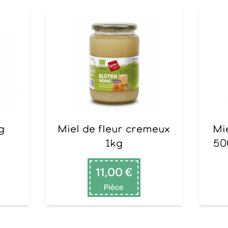
g
Miel de fleur cremeux
Miel de fleurs liquide
1kg
50
11,00 €
Pièce