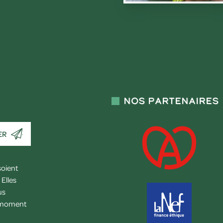
Nos partenaires
ER
soient
Elles
us
l moment