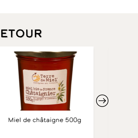
retour
Miel de châtaigne 500g
Miel de tilleul foret 700g