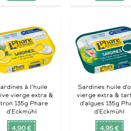
e
Sardines huile d'olive
live vierge extra &
vierge extra & tar
itron 135g Phare
d'algues 135g Ph
d'Eckmühl
d'Eckmühl
4,90 €
4,95 €