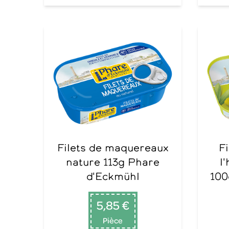
Filets de maquereaux
Filet de sardines à
nature 113g Phare
l'
d'Eckmühl
100
5,85 €
Pièce