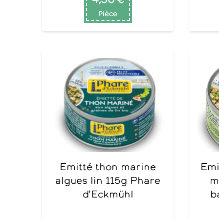
Pièce
Emitté thon marine
Emietté de thon blanc
algues lin 115g Phare
m
d'Eckmühl
b