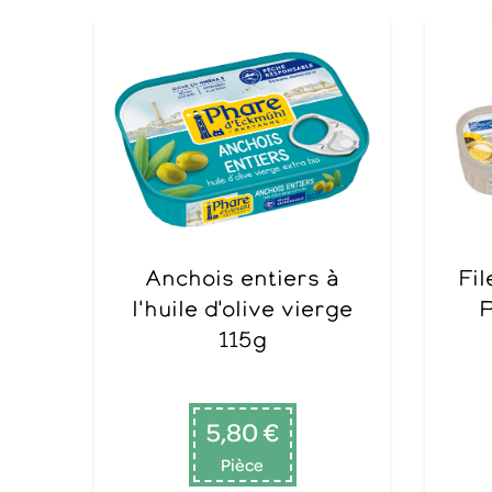
Anchois entiers à
Filet de hareng 150g
l'huile d'olive vierge
P
115g
5,80 €
Pièce