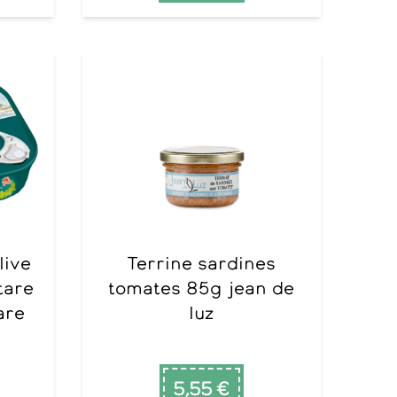
Terrine sardines
tare
tomates 85g jean de
are
luz
5,55 €