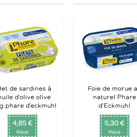
Foie de morue au
huile d'olive olive
naturel Phare
g phare d'eckmuhl
d'Eckmuhl
4,85 €
5,30 €
Pièce
Pièce