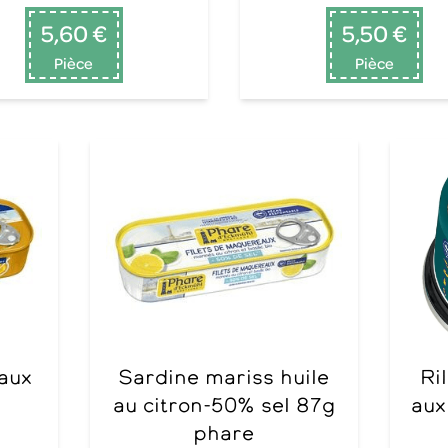
5,60 €
5,50 €
Pièce
Pièce
Sardine mariss huile
Rillettes de sardines
au citron-50% sel 87g
aux
phare