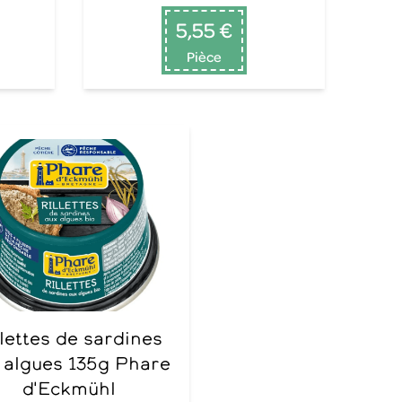
5,55 €
Pièce
 algues 135g Phare
d'Eckmühl