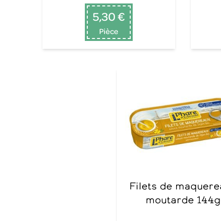
5,30 €
Pièce
Filets de maquereaux
moutarde 144g