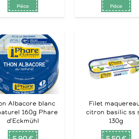
Pièce
Pièce
Filet maquereaux
naturel 160g Phare
citron basilic ss 
d'Eckmühl
130g
5,90 €
5,50 €