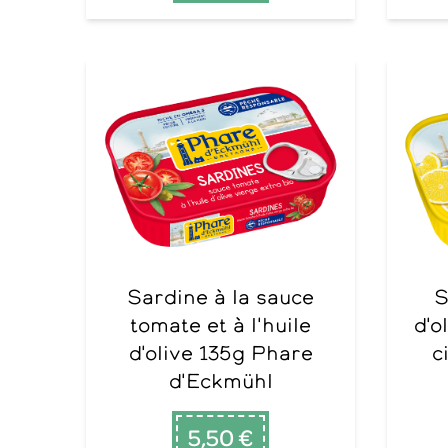
Sardine à la sauce
Sardines à l'huil
tomate et à l'huile
d'o
d'olive 135g Phare
c
d'Eckmühl
5,50 €