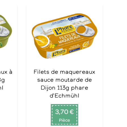
Filets de maquereaux
8g
sauce moutarde de
hl
Dijon 113g phare
d'Echmühl
3,70 €
Pièce