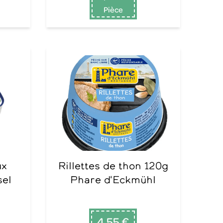
Pièce
Rillettes de thon 120g
sel
Phare d'Eckmühl
4,55 €