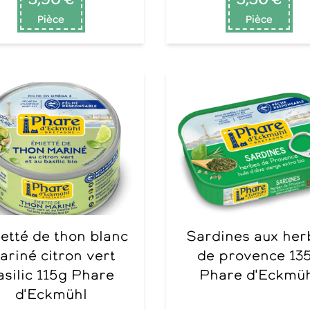
Pièce
Pièce
Sardines aux herbes
ariné citron vert
de provence 13
asilic 115g Phare
Phare d'Eckmü
d'Eckmühl