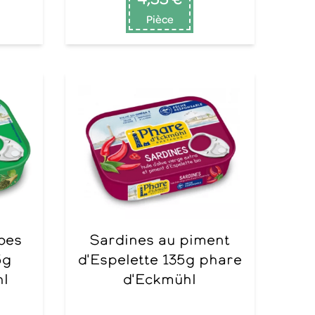
Pièce
Sardines au piment
5g
d'Espelette 135g phare
hl
d'Eckmühl