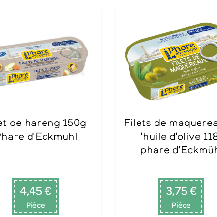
Filets de maquereaux à
hare d'Eckmuhl
l'huile d'olive 11
phare d'Eckmü
4,45 €
3,75 €
Pièce
Pièce