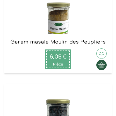
Garam masala Moulin des Peupliers
6,05 €
Pièce