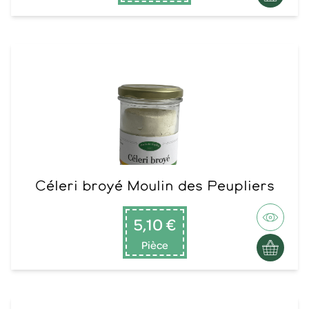
Céleri broyé Moulin des Peupliers
5,10 €
Pièce