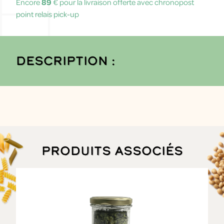
Encore
89
€ pour la livraison offerte avec chronopost
point relais pick-up
Description :
Produits associés