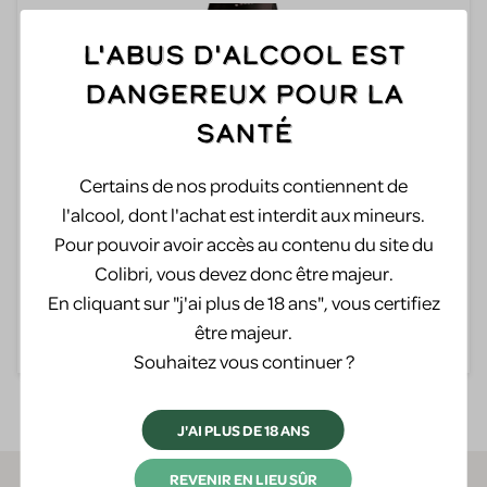
L'abus d'alcool est
dangereux pour la
santé
Certains de nos produits contiennent de
Cremant blanc de blanc extra brut
l'alcool, dont l'achat est interdit aux mineurs.
Domaine Stoeffler
Pour pouvoir avoir accès au contenu du site du
Colibri, vous devez donc être majeur.
14,90 €
En cliquant sur "j'ai plus de 18 ans", vous certifiez
être majeur.
Pièce
Souhaitez vous continuer ?
J'AI PLUS DE 18 ANS
REVENIR EN LIEU SÛR