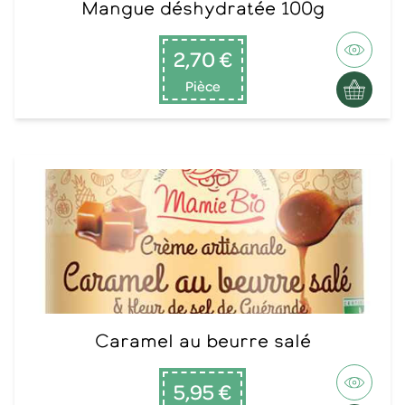
Mangue déshydratée 100g
2,70 €
Pièce
Caramel au beurre salé
5,95 €