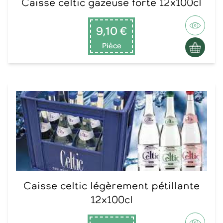
Caisse celtic gazeuse forte 12x100cl
9,10 €
Pièce
Caisse celtic légèrement pétillante
12x100cl