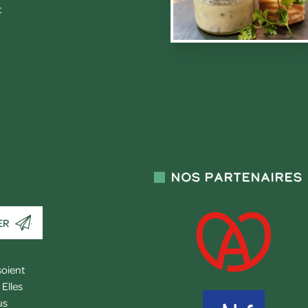
t
Nos partenaires
ER
soient
Elles
us