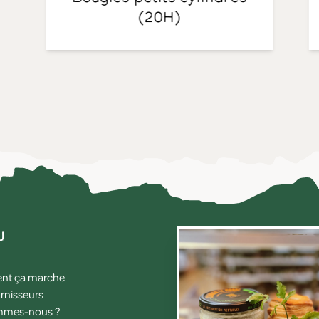
(20H)
u
t ça marche
rnisseurs
mmes-nous ?