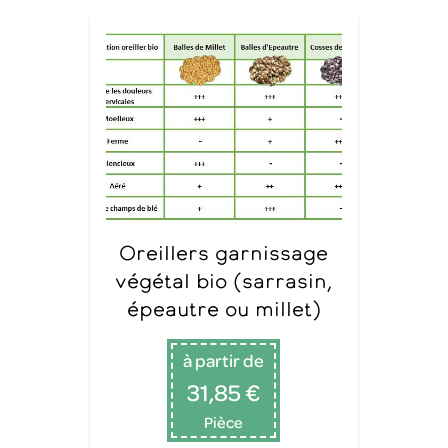
Oreillers garnissage
végétal bio (sarrasin,
épeautre ou millet)
à partir de
31,85 €
Pièce