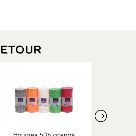
retour
Bougies 50h grands
Masque de relaxation