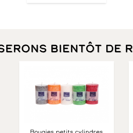
 serons bientôt de 
Bougies petits cylindres