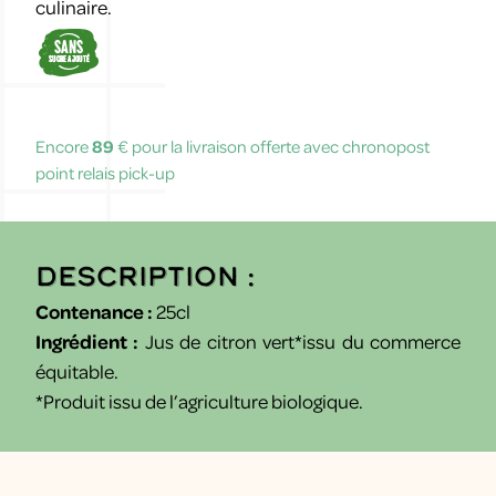
culinaire.
Encore
89
€ pour la livraison offerte avec chronopost
point relais pick-up
Description :
Contenance :
25cl
Ingrédient :
Jus de citron vert*issu du commerce
équitable.
*Produit issu de l’agriculture biologique.