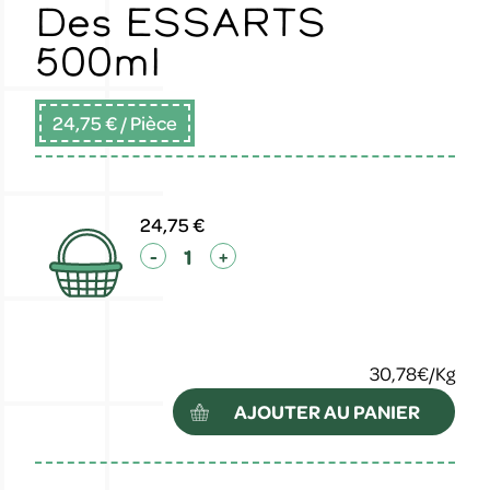
Des ESSARTS
500ml
24,75 €
/ Pièce
24,75 €
-
+
30,78€/Kg
AJOUTER AU PANIER