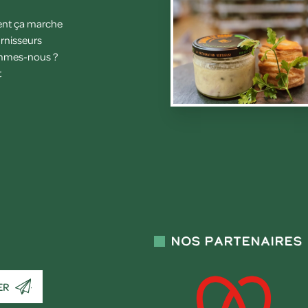
t ça marche
rnisseurs
mmes-nous ?
t
Nos partenaires
ER