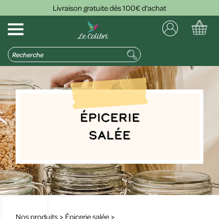
Livraison gratuite dès 100€ d'achat
Épicerie
salée
Nos produits
>
Épicerie salée
>