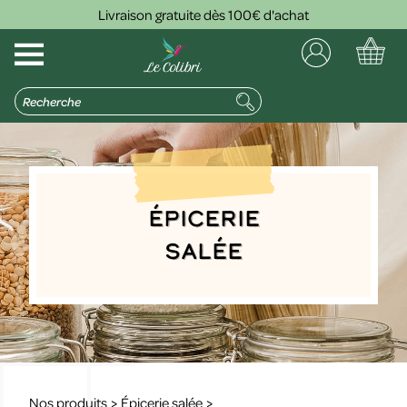
Livraison gratuite dès 100€ d'achat
Épicerie
salée
Nos produits
>
Épicerie salée
>