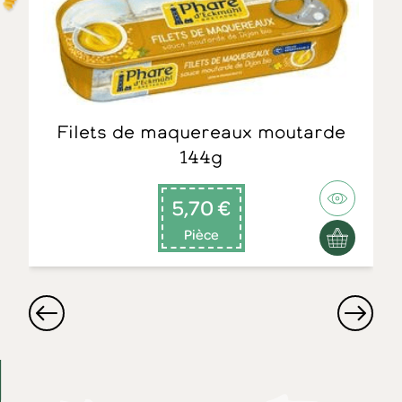
Filets de maquereaux moutarde
144g
5,70 €
Pièce