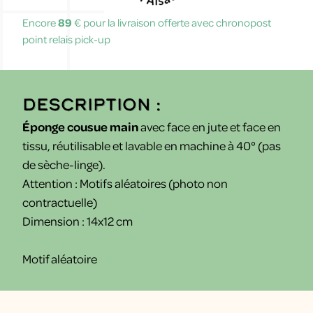
Encore
89
€ pour la livraison offerte avec chronopost
point relais pick-up
Description :
Éponge cousue main
avec face en jute et face en
tissu, réutilisable et lavable en machine à 40° (pas
de sèche-linge).
Attention : Motifs aléatoires (photo non
contractuelle)
Dimension : 14x12 cm
Motif aléatoire