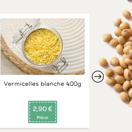
Vermicelles blanche 400g
Fusilli lentillon 250g Adal
2,90 €
Pièce