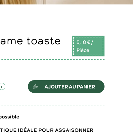
5,10 €
/
Pièce
AJOUTER AU PANIER
+
possible
atique idéale pour assaisonner