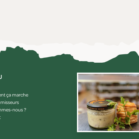
u
t ça marche
rnisseurs
mmes-nous ?
t