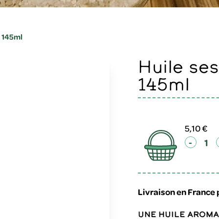
 145ml
Huile sesame toaste
145ml
5,10 €
-
Livraison en France 
Une huile arom