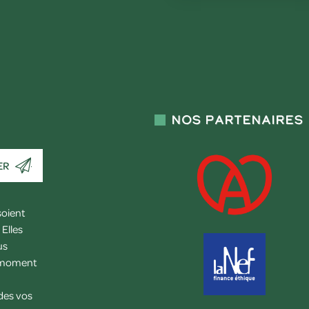
Nos partenaires
ER
soient
Elles
us
l moment
 des vos