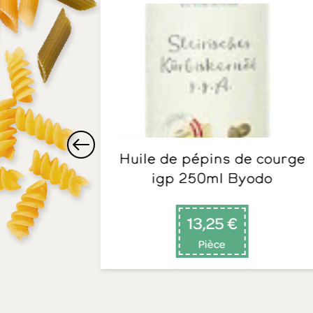
Huile de pépins de courge
cs
igp 250ml Byodo
13,25 €
Pièce