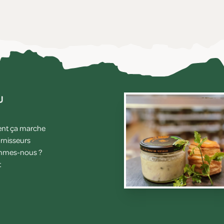
u
t ça marche
rnisseurs
mmes-nous ?
t