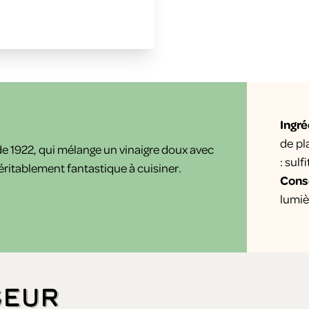
Ingr
de pl
 de 1922, qui mélange un vinaigre doux avec
: sulf
éritablement fantastique à cuisiner.
Cons
lumiè
seur