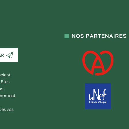
Nos partenaires
ER
soient
Elles
us
l moment
 des vos