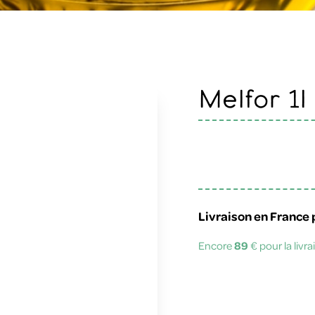
Melfor 1l
Livraison en France 
Encore
89
€ pour la livr