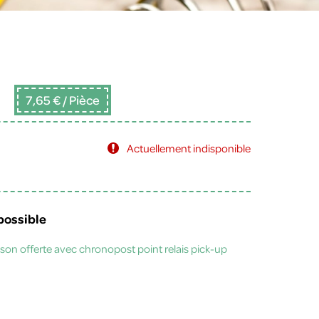
7,65 €
/ Pièce
Actuellement indisponible
possible
aison offerte avec chronopost point relais pick-up