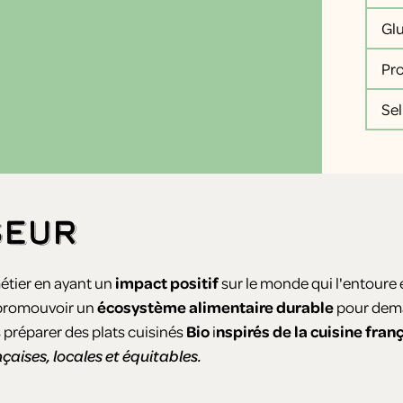
Gl
Pr
Sel
seur
étier en ayant un
impact positif
sur le monde qui l'entoure 
 promouvoir un
écosystème alimentaire durable
pour dem
 préparer des plats cuisinés
Bio
i
nspirés de la cuisine fra
nçaises, locales et équitables.