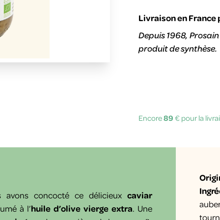
Livraison en France 
Depuis 1968, Prosain 
produit de synthèse.
Encore
89
€ pour la livr
Origi
Ingré
s avons concocté ce délicieux
caviar
aube
fumé à l’
huile d’olive vierge extra
. Une
tourn