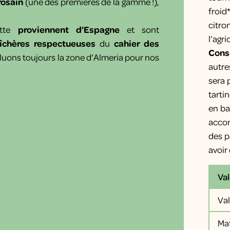
rosain
(une des premières de la gamme !),
froid
citro
ette
proviennent d’Espagne
et sont
l’agr
îchères respectueuses
du
cahier des
Conse
luons toujours la zone d’Almeria pour nos
autre
sera 
tarti
en ba
acco
des p
avoir
Val
Va
Mat