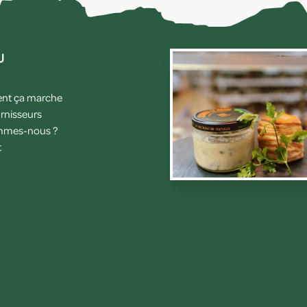
u
t ça marche
rnisseurs
mmes-nous ?
t