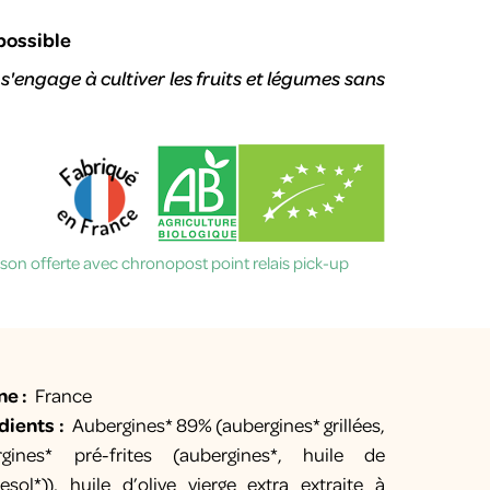
possible
s'engage à cultiver les fruits et légumes sans
aison offerte avec chronopost point relais pick-up
ne :
France
dients :
Aubergines* 89% (aubergines* grillées,
rgines* pré-frites (aubergines*, huile de
esol*)), huile d’olive vierge extra extraite à