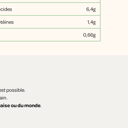
ucides
6,4g
otéines
1,4g
0,66g
est possible.
ain.
nçaise ou du monde
.