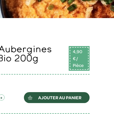
4,90
 Bio 200g
€
/
Pièce
AJOUTER AU PANIER
+