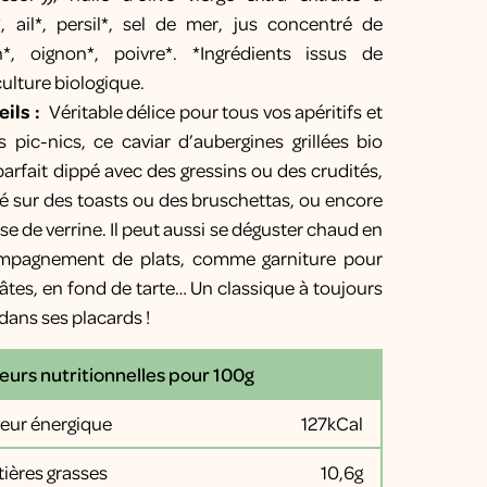
*, ail*, persil*, sel de mer, jus concentré de
n*, oignon*, poivre*. *Ingrédients issus de
iculture biologique.
ils :
Véritable délice pour tous vos apéritifs et
s pic-nics, ce caviar d’aubergines grillées bio
parfait dippé avec des gressins ou des crudités,
né sur des toasts ou des bruschettas, ou encore
se de verrine. Il peut aussi se déguster chaud en
mpagnement de plats, comme garniture pour
âtes, en fond de tarte… Un classique à toujours
 dans ses placards !
eurs nutritionnelles pour 100g
leur énergique
127kCal
ières grasses
10,6g