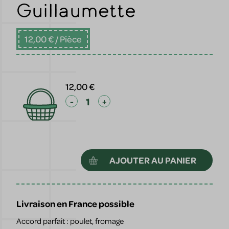
Guillaumette
12,00 €
/ Pièce
12,00 €
-
+
AJOUTER AU PANIER
Livraison en France possible
Accord parfait : poulet, fromage