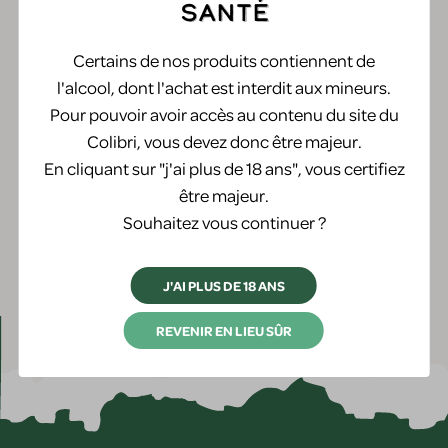
santé
"La reine des bois" Lirac Domaine
Certains de nos produits contiennent de
l'alcool, dont l'achat est interdit aux mineurs.
de la Mordorée
Pour pouvoir avoir accès au contenu du site du
Colibri, vous devez donc être majeur.
28,05 €
En cliquant sur "j'ai plus de 18 ans", vous certifiez
Pièce
être majeur.
Souhaitez vous continuer ?
J'AI PLUS DE 18 ANS
REVENIR EN LIEU SÛR