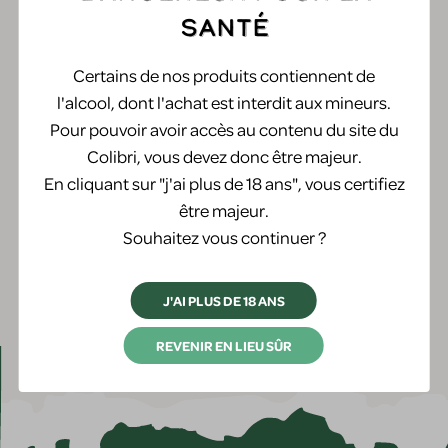
santé
Certains de nos produits contiennent de
Edelzwicker "Les collines "
l'alcool, dont l'achat est interdit aux mineurs.
Domaine Leon Boesch
Pour pouvoir avoir accès au contenu du site du
Colibri, vous devez donc être majeur.
10,45 €
En cliquant sur "j'ai plus de 18 ans", vous certifiez
Pièce
être majeur.
Souhaitez vous continuer ?
J'AI PLUS DE 18 ANS
REVENIR EN LIEU SÛR