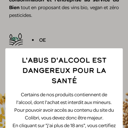
Bien
tout en proposant des vins bio, vegan et zéro
pesticides.
OE
L'abus d'alcool est
69009 / Lyon
dangereux pour la
santé
Certains de nos produits contiennent de
Produits associés
l'alcool, dont l'achat est interdit aux mineurs.
Pour pouvoir avoir accès au contenu du site du
Colibri, vous devez donc être majeur.
En cliquant sur "j'ai plus de 18 ans", vous certifiez